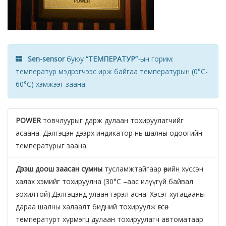
Sen-sensor
буюу
“ТЕМПЕРАТУР”
-ын горим:
температур мэдрэгчээс ирж байгаа температурын (0°C-
60°C) хэмжээг заана.
POWER
товчлуурыг дарж дулаан тохируулагчийг
асаана. Дэлгэцэн дээрх индикатор нь шалны одоогийн
температурыг заана.
Дээш доош заасан сумны
тусламжтайгаар өөрийн хүссэн
халах хэмийг тохируулна (30°C –аас илүүгүй байвал
зохилтой).Дэлгэцэнд улаан гэрэл асна. Хэсэг хугацааны
дараа шалны халаалт бидний тохируулж өгсөн
температурт хүрмэгц дулаан тохируулагч автоматаар