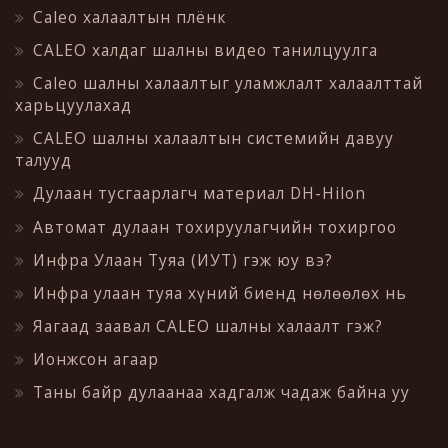
Caleo халаалтын плёнк
CALEO халдаг шалны видео танилцуулга
Caleo шалны халаалтыг уламжлалт халаалттай
харьцуулахад
CALEO шалны халаалтын системийн давуу
талууд
Дулаан тусгаарлагч материал DH-Hilon
Автомат дулаан тохируулагчийн тохиргоо
Инфра Улаан Туяа (ИУТ) гэж юу вэ?
Инфра улаан туяа хүний биенд нөлөөлөх нь
Яагаад заавал CALEO шалны халаалт гэж?
Ионжсон агаар
Таны байр дулаанаа хадгалж чадаж байна уу