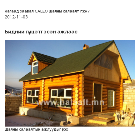
Яагаад заавал CALEO шалны халаалт гэж?
2012-11-03
Бидний гүйцэтгэсэн ажлаас
Шалны халаалтын ажлуудыг үзэх