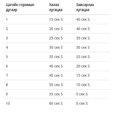
Цагийн горимын
Халах
Завсарлах
дугаар
хугацаа
хугацаа
1
15 сек S
45 сек S
2
20 сек S
40 сек S
3
25 сек S
35 сек S
4
30 сек S
30 сек S
5
35 сек S
25 сек S
6
40 сек S
20 сек S
7
45 сек S
15 сек S
8
50 сек S
10 сек S
9
55 сек S
5 сек S
10
60 сек S
0 сек S