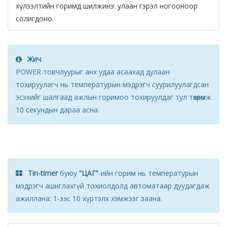
хүлээлтийн горимд шилжинэ: улаан гэрэл ногооноор
солигдоно.
Жич
:
POWER товчлуурыг анх удаа асаахад дулаан
тохируулагч нь температурын мэдрэгч суурилуулагдсан
эсэхийг шалгаад ажлын горимоо тохируулдаг тул төхөөрөмж
10 секундын дараа асна.
Tin-timer
буюу
“ЦАГ”
-ийн горим нь температурын
мэдрэгч ашиглахгүй тохиолдолд автоматаар дуудагдаж
ажиллана: 1-ээс 10 хүртэлх хэмжээг заана.