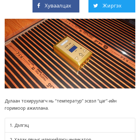
Хуваалцах
Жиргэх
Дулаан тохируулагч нь “температур” эсвэл “цаг”-ийн
горимоор ажиллана.
1. Дэлгэц
2. Халах явцыг илэрхийлэгч индикатор