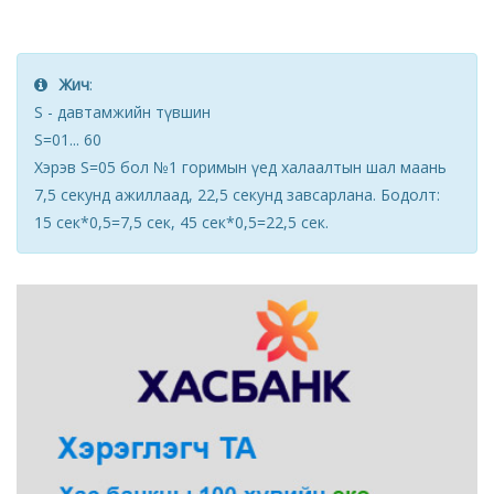
Жич
:
S - давтамжийн түвшин
S=01... 60
Хэрэв S=05 бол №1 горимын үед халаалтын шал маань
7,5 секунд ажиллаад, 22,5 секунд завсарлана. Бодолт:
15 сек*0,5=7,5 сек, 45 сек*0,5=22,5 сек.