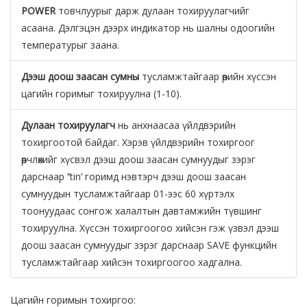
POWER
товчлуурыг дарж дулаан тохируулагчийг
асаана. Дэлгэцэн дээрх индикатор нь шалны одоогийн
температурыг заана.
Дээш доош заасан сумны
тусламжтайгаар өөрийн хүссэн
цагийн горимыг тохируулна (1-10).
Дулаан тохируулагч
нь анхнаасаа үйлдвэрийн
тохиргоотой байдаг. Хэрэв үйлдвэрийн тохиргоог
өөрчлөхийг хүсвэл дээш доош заасан сумнуудыг зэрэг
дарснаар ‘’tin’ горимд нэвтэрч дээш доош заасан
сумнуудын тусламжтайгаар 01-ээс 60 хүртэлх
тоонуудаас сонгож халалтын давтамжийн түвшинг
тохируулна. Хүссэн тохиргоогоо хийсэн гэж үзвэл дээш
доош заасан сумнуудыг зэрэг дарснаар SAVE функцийн
тусламжтайгаар хийсэн тохиргоогоо хадгална.
Цагийн горимын тохиргоо: