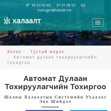
99 03 55 69, 91 91 98 53
manager@halaalt.mn
халаалт
Toggle
navigati
Эхлэл
Тустай мэдээ
Автомат дулаан тохируулагчийн
тохиргоо
Автомат Дулаан
Тохируулагчийн Тохиргоо
Шалны Халаалтын Системийн Ухаалаг
Эко Шийдэл