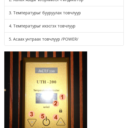
3. Температурыг бууруулах товчлуур
4. Температурыг ихэсгэх товчлуур
5. Асаах унтраах товчлуур /POWER/