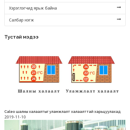
Хэрэглэгчид ярьж байна
Салбар нэгж
Тустай мэдээ
Caleo шалны халаалтыг уламжлалт халаалттай харьцуулахад
2019-11-10