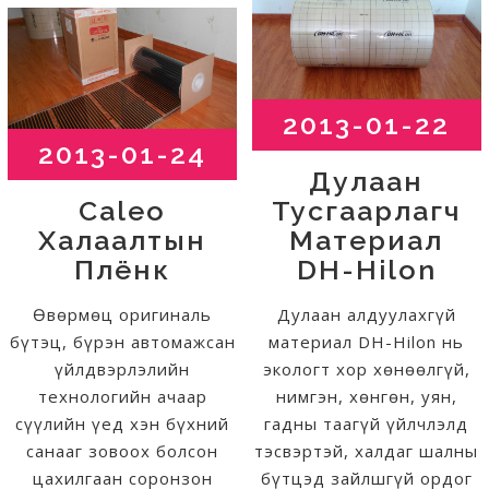
2013-01-22
2013-01-24
Дулаан
Caleo
Тусгаарлагч
Халаалтын
Материал
Плёнк
DH-Hilon
Өвөрмөц оригиналь
Дулаан алдуулахгүй
бүтэц, бүрэн автомажсан
материал DH-Hilon нь
үйлдвэрлэлийн
экологт хор хөнөөлгүй,
технологийн ачаар
нимгэн, хөнгөн, уян,
сүүлийн үед хэн бүхний
гадны таагүй үйлчлэлд
санааг зовоох болсон
тэсвэртэй, халдаг шалны
цахилгаан соронзон
бүтцэд зайлшгүй ордог