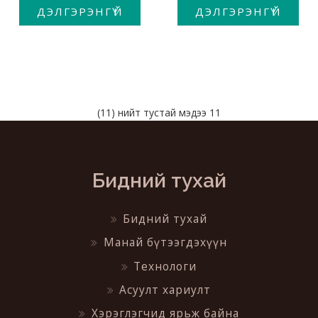
ДЭЛГЭРЭНГҮЙ
ДЭЛГЭРЭНГҮЙ
(11) нийт тустай мэдээ 11
Бидний тухай
Бидний тухай
Манай бүтээгдэхүүн
Технологи
Асуулт хариулт
Хэрэглэгчид ярьж байна