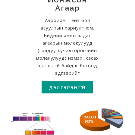
Агаар
Аэроион – энэ бол
асуултын хариулт юм.
Бидний амьсгалдаг
агаарын молекулууд
(голдуу хүчилтөрөгчийн
молекулууд) нэмэх, хасах
цэнэгтэй байдаг бөгөөд
эдгээрийг
ДЭЛГЭРЭНГҮЙ