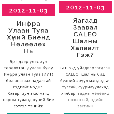
2012-11-03
2012-11-03
Яагаад
Инфра
Заавал
Улаан Туяа
CALEO
Хүний Биенд
Шалны
Нөлөөлөх
Халаалт
Нь
Гэж?
Эрт дээр үеэс хүн
төрөлхтөн дулаан буюу
БНСУ-д үйлдвэрлэгдсэн
Инфра улаан туяа (ИУТ)
CALEO шал нь бид
бол анагаах чадалтай
бүхний эрүүл мэндэд ач
гэдгийг мэднэ.
тустай, суурилуулахад
Хавар, зун эхэлмэгц
хялбар
, гадны нөлөөнд
нарны туяанд хүний бие
тэсвэртэй, эдийн
сэтгэл тэнийж
засгийн