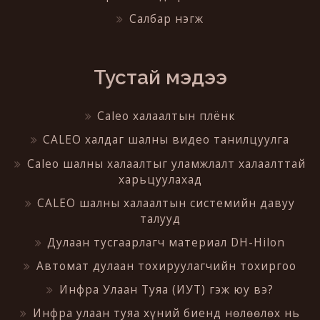
Салбар нэгж
Тустай мэдээ
Caleo халаалтын плёнк
CALEO халдаг шалны видео танилцуулга
Caleo шалны халаалтыг уламжлалт халаалттай
харьцуулахад
CALEO шалны халаалтын системийн давуу
талууд
Дулаан тусгаарлагч материал DH-Hilon
Автомат дулаан тохируулагчийн тохиргоо
Инфра Улаан Туяа (ИУТ) гэж юу вэ?
Инфра улаан туяа хүний биенд нөлөөлөх нь