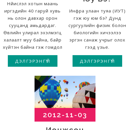
Нйислэл хотын маань
иргэдийн 40 гаруй хувь
Инфра улаан туяа (ИУТ)
нь олон давхар орон
гэж юу юм бэ? Дунд
сууцанд амьдардаг.
сургуулийн физик болон
Өвлийн улирал эхэлмэгц
биологийн хичээлээ
халаалт муу байна, байр
эргэн санаж учрыг олох
хүйтэн байна гэж гомдол
гээд үзье.
ДЭЛГЭРЭНГҮЙ
ДЭЛГЭРЭНГҮЙ
2012-11-03
Ионжсон