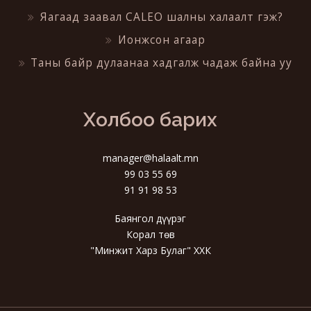
Яагаад заавал CALEO шалны халаалт гэж?
Ионжсон агаар
Таны байр дулаанаа хадгалж чадаж байна уу
Холбоо барих
manager@halaalt.mn
99 03 55 69
91 91 98 53
Баянгол дүүрэг
Корал төв
"Минжит Харз Булаг" ХХК