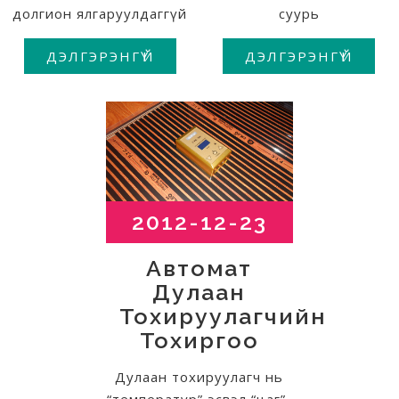
долгион ялгаруулдаггүй
суурь
ДЭЛГЭРЭНГҮЙ
ДЭЛГЭРЭНГҮЙ
2012-12-23
Автомат
Дулаан
Тохируулагчийн
Тохиргоо
Дулаан тохируулагч нь