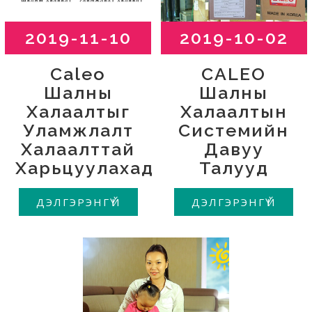
2019-11-10
2019-10-02
Caleo
CALEO
Шалны
Шалны
Халаалтыг
Халаалтын
Уламжлалт
Системийн
Халаалттай
Давуу
Харьцуулахад
Талууд
ДЭЛГЭРЭНГҮЙ
ДЭЛГЭРЭНГҮЙ