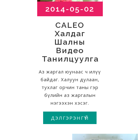
2014-05-02
CALEO
Халдаг
Шалны
Видео
Танилцуулга
Аз жаргал юунаас ч илүү
байдаг. Халуун дулаан,
тухлаг орчин таны гэр
бүлийн аз жаргалын
нэгээхэн хэсэг.
ДЭЛГЭРЭНГҮЙ