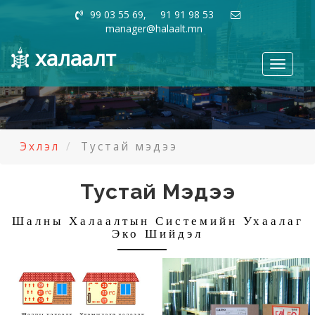
99 03 55 69, 91 91 98 53
manager@halaalt.mn
халаалт
Toggle
navigati
Эхлэл
Тустай мэдээ
Тустай Мэдээ
Шалны Халаалтын Системийн Ухаалаг
Эко Шийдэл