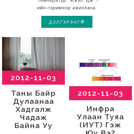
“температур” эсвэл “цаг”-
ийн горимоор ажиллана.
ДЭЛГЭРЭНГҮЙ
2012-11-03
Таны Байр
2012-11-03
Дулаанаа
Инфра
Хадгалж
Улаан Туяа
Чадаж
(ИУТ) Гэж
Байна Уу
Юу Вэ?