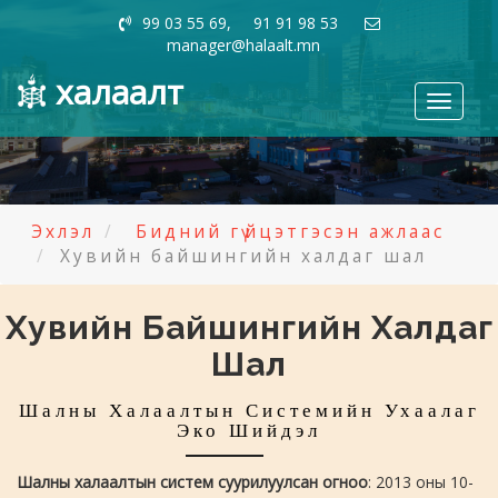
99 03 55 69, 91 91 98 53
manager@halaalt.mn
халаалт
Toggle
navigati
Эхлэл
Бидний гүйцэтгэсэн ажлаас
Хувийн байшингийн халдаг шал
Хувийн Байшингийн Халдаг
Шал
Шалны Халаалтын Системийн Ухаалаг
Эко Шийдэл
Шалны халаалтын систем суурилуулсан огноо
: 2013 оны 10-