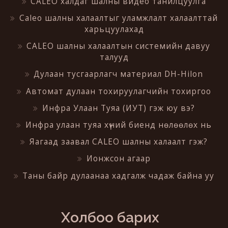
CALEO халдаг шалны видео танилцуулга
Caleo шалны халаалтыг уламжлалт халаалттай
харьцуулахад
CALEO шалны халаалтын системийн давуу
талууд
Дулаан тусгаарлагч материал DH-Hilon
Автомат дулаан тохируулагчийн тохиргоо
Инфра Улаан Туяа (ИУТ) гэж юу вэ?
Инфра улаан туяа хүний биенд нөлөөлөх нь
Яагаад заавал CALEO шалны халаалт гэж?
Ионжсон агаар
Таны байр дулаанаа хадгалж чадаж байна уу
Холбоо барих