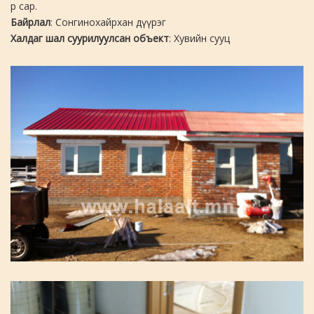
р сар.
Байрлал
: Сонгинохайрхан дүүрэг
Халдаг шал суурилуулсан объект
: Хувийн сууц