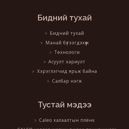
Бидний тухай
Бидний тухай
Манай бүтээгдэхүүн
Технологи
Асуулт хариулт
Хэрэглэгчид ярьж байна
Салбар нэгж
Тустай мэдээ
Caleo халаалтын плёнк