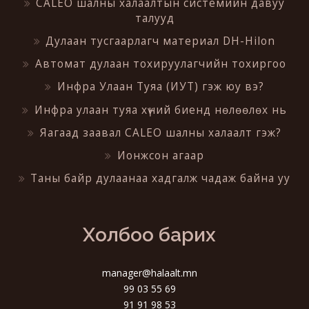
CALEO шалны халаалтын системийн давуу
талууд
Дулаан тусгаарлагч материал DH-Hilon
Автомат дулаан тохируулагчийн тохиргоо
Инфра Улаан Туяа (ИУТ) гэж юу вэ?
Инфра улаан туяа хүний биенд нөлөөлөх нь
Яагаад заавал CALEO шалны халаалт гэж?
Ионжсон агаар
Таны байр дулаанаа хадгалж чадаж байна уу
Холбоо барих
manager@halaalt.mn
99 03 55 69
91 91 98 53