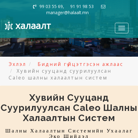
99 03 55 69, 91 91 98 53
manager@halaalt.mn
халаалт
Toggle
navigati
Эхлэл
Бидний гүйцэтгэсэн ажлаас
Хувийн сууцанд суурилуулсан
Caleo шалны халаалтын систем
Хувийн Сууцанд
Суурилуулсан Caleo Шалны
Халаалтын Систем
Шалны Халаалтын Системийн Ухаалаг
Эко Шийдэл