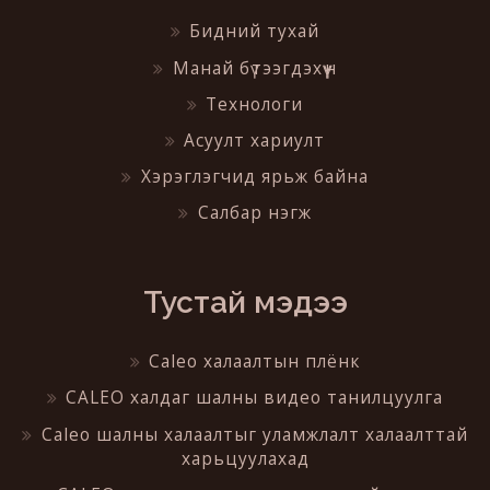
Бидний тухай
Манай бүтээгдэхүүн
Технологи
Асуулт хариулт
Хэрэглэгчид ярьж байна
Салбар нэгж
Тустай мэдээ
Caleo халаалтын плёнк
CALEO халдаг шалны видео танилцуулга
Caleo шалны халаалтыг уламжлалт халаалттай
харьцуулахад