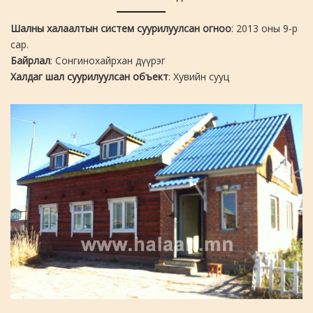
Шалны халаалтын систем суурилуулсан огноо
: 2013 оны 9-р
сар.
Байрлал
: Сонгинохайрхан дүүрэг
Халдаг шал суурилуулсан объект
: Хувийн сууц