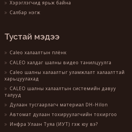
Хэрэглэгчид ярьж байна
Салбар нэгж
Тустай мэдээ
Caleo халаалтын плёнк
CALEO халдаг шалны видео танилцуулга
Caleo шалны халаалтыг уламжлалт халаалттай
харьцуулахад
CALEO шалны халаалтын системийн давуу
талууд
Дулаан тусгаарлагч материал DH-Hilon
Автомат дулаан тохируулагчийн тохиргоо
Инфра Улаан Туяа (ИУТ) гэж юу вэ?