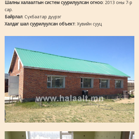
Шалны халаалтын систем суурилуулсан огноо
: 2013 оны 7-р
сар.
Байрлал
: Сүхбаатар дүүрэг
Халдаг шал суурилуулсан объект
: Хувийн сууц