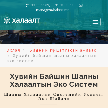
99 03 55 69, 91 91 98 53
manager@halaalt.mn
халаалт
Toggle
navigati
Эхлэл
Бидний гүйцэтгэсэн ажлаас
Хувийн байшин шалны халаалтын
эко систем
Хувийн Байшин Шалны
Халаалтын Эко Систем
Шалны Халаалтын Системийн Ухаалаг
Эко Шийдэл