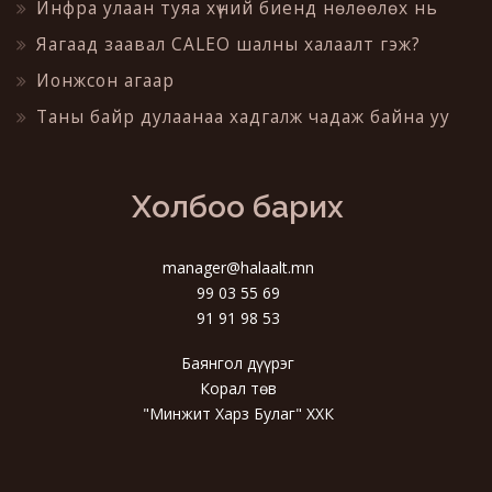
Инфра улаан туяа хүний биенд нөлөөлөх нь
Яагаад заавал CALEO шалны халаалт гэж?
Ионжсон агаар
Таны байр дулаанаа хадгалж чадаж байна уу
Холбоо барих
manager@halaalt.mn
99 03 55 69
91 91 98 53
Баянгол дүүрэг
Корал төв
"Минжит Харз Булаг" ХХК