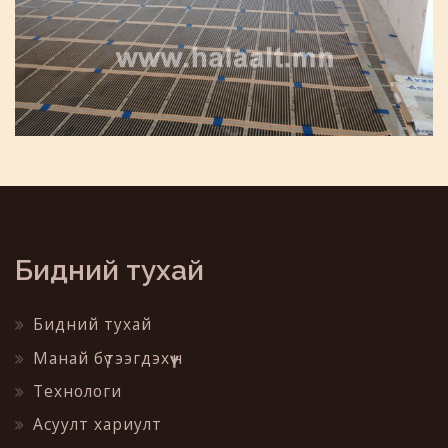
Бидний тухай
Бидний тухай
Манай бүтээгдэхүүн
Технологи
Асуулт хариулт