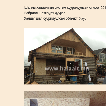
Шалны халаалтын систем суурилуулсан огноо
: 20
Байрлал
: Баянзүрх дүүрэг
Халдаг шал суурилуулсан объект
: Хаус