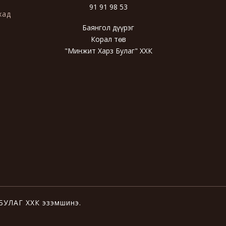
91 91 98 53
хад
Баянгол дүүрэг
Корал төв
"Минжит Харз Булаг" ХХК
 БУЛАГ ХХК эзэмшинэ.