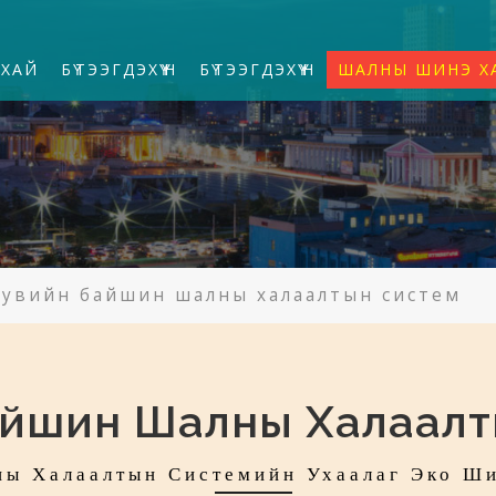
УХАЙ
БҮТЭЭГДЭХҮҮН
БҮТЭЭГДЭХҮҮН
ШАЛНЫ ШИНЭ Х
Хувийн байшин шалны халаалтын систем
айшин Шалны Халаалт
ы Халаалтын Системийн Ухаалаг Эко Ш