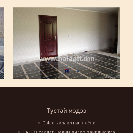
Тустай мэдээ
Caleo халаалтын плёнк
CALEO халдаг шалны видео танилцуулга