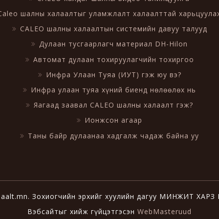
Caleo шалны халаалтыг уламжлалт халаалттай харьцуула
CALEO шалны халаалтын системийн давуу талууд
Дулаан тусгаарлагч материал DH-Hilon
Автомат дулаан тохируулагчийн тохиргоо
Инфра Улаан Туяа (ИУТ) гэж юу вэ?
Инфра улаан туяа хүний биенд нөлөөлөх нь
Яагаад заавал CALEO шалны халаалт гэж?
Ионжсон агаар
Таны байр дулаанаа хадгалж чадаж байна уу
aalt.mn. Зохиогчийн эрхийг хуулийн дагуу МИНЖИТ ХАРЗ
Вэбсайтыг хийж гүйцэтгэсэн
WebMasteruud