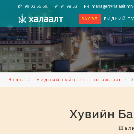
99 03 55 69, 91 91 98 53
manager@halaalt.mn
халаалт
ЭХЛЭЛ
БИДНИЙ Т
Эхлэл
Бидний гүйцэтгэсэн ажлаас
Хувийн Б
Шалн