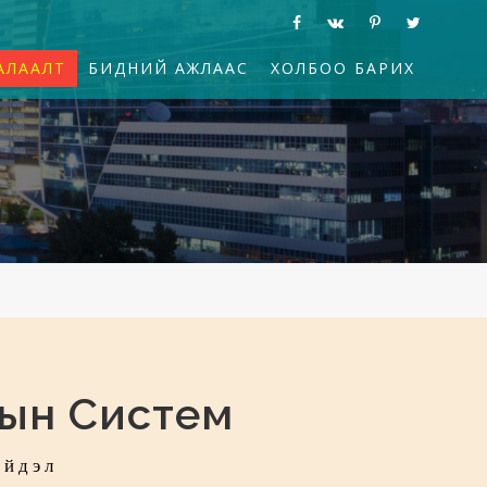
АЛААЛТ
БИДНИЙ АЖЛААС
ХОЛБОО БАРИХ
ын Систем
ийдэл