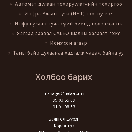
Автомат дулаан тохируулагчийн тохиргоо
Инфра Улаан Туяа (ИУТ) гэж юу вэ?
Инфра улаан туяа хүний биенд нөлөөлөх нь
Яагаад заавал CALEO шалны халаалт гэж?
Ионжсон агаар
Таны байр дулаанаа хадгалж чадаж байна уу
Холбоо барих
manager@halaalt.mn
99 03 55 69
91 91 98 53
Баянгол дүүрэг
Корал төв