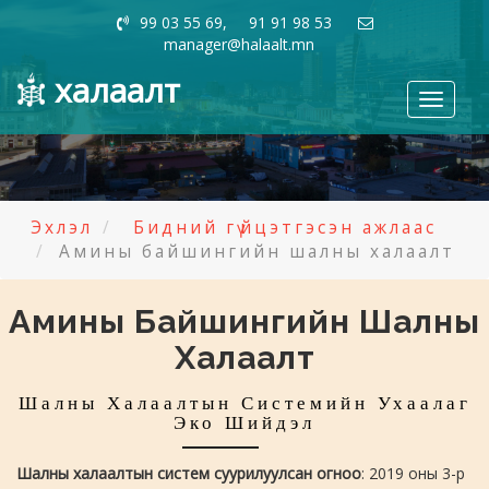
99 03 55 69, 91 91 98 53
manager@halaalt.mn
халаалт
Toggle
navigati
Эхлэл
Бидний гүйцэтгэсэн ажлаас
Амины байшингийн шалны халаалт
Амины Байшингийн Шалны
Халаалт
Шалны Халаалтын Системийн Ухаалаг
Эко Шийдэл
Шалны халаалтын систем суурилуулсан огноо
: 2019 оны 3-р