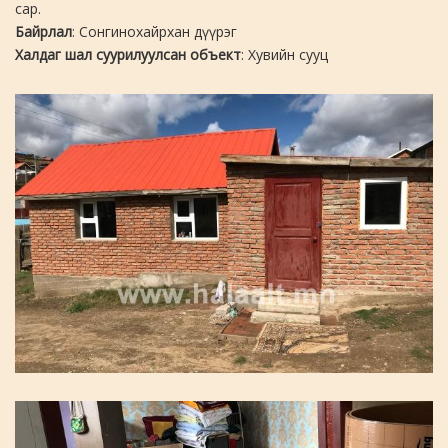
сар.
Байрлал
: Сонгинохайрхан дүүрэг
Халдаг шал суурилуулсан объект
: Хувийн сууц