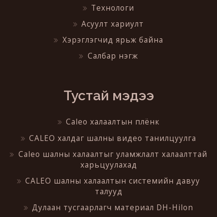
Технологи
Асуулт хариулт
Хэрэглэгчид ярьж байна
Салбар нэгж
Тустай мэдээ
Caleo халаалтын плёнк
CALEO халдаг шалны видео танилцуулга
Caleo шалны халаалтыг уламжлалт халаалттай
харьцуулахад
CALEO шалны халаалтын системийн давуу
талууд
Дулаан тусгаарлагч материал DH-Hilon