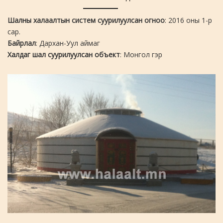
Шалны халаалтын систем суурилуулсан огноо
: 2016 оны 1-р
сар.
Байрлал
: Дархан-Уул аймаг
Халдаг шал суурилуулсан объект
: Монгол гэр