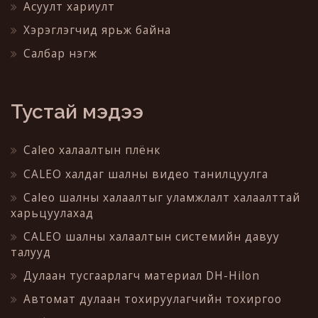
Асуулт хариулт
Хэрэглэгчид ярьж байна
Салбар нэгж
Тустай мэдээ
Caleo халаалтын плёнк
CALEO халдаг шалны видео танилцуулга
Caleo шалны халаалтыг уламжлалт халаалттай
харьцуулахад
CALEO шалны халаалтын системийн давуу
талууд
Дулаан тусгаарлагч материал DH-Hilon
Автомат дулаан тохируулагчийн тохиргоо