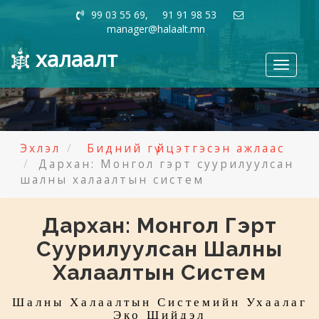
99 03 55 69, 91 91 98 53
manager@halaalt.mn
халаалт
Toggle
navigati
Эхлэл
Бидний гүйцэтгэсэн ажлаас
Дархан: Монгол гэрт суурилуулсан
шалны халаалтын систем
Дархан: Монгол Гэрт
Суурилуулсан Шалны
Халаалтын Систем
Шалны Халаалтын Системийн Ухаалаг
Эко Шийдэл