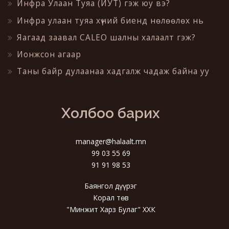
Инфра Улаан Туяа (ИУТ) гэж юу вэ?
Инфра улаан туяа хүний биенд нөлөөлөх нь
Яагаад заавал CALEO шалны халаалт гэж?
Ионжсон агаар
Таны байр дулаанаа хадгалж чадаж байна уу
Холбоо барих
manager@halaalt.mn
99 03 55 69
91 91 98 53
Баянгол дүүрэг
Корал төв
"Минжит Харз Булаг" ХХК