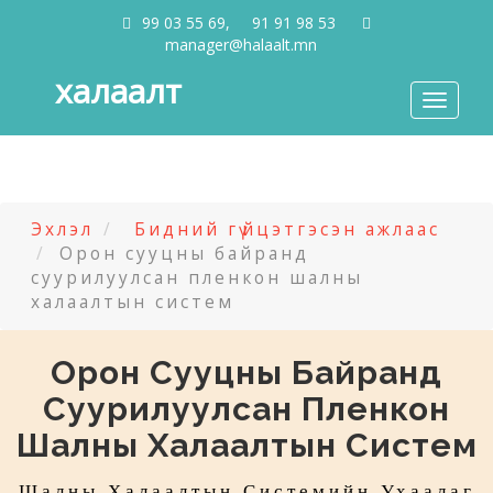
99 03 55 69, 91 91 98 53
manager@halaalt.mn
халаалт
Toggle
navigati
Эхлэл
Бидний гүйцэтгэсэн ажлаас
Орон сууцны байранд
суурилуулсан пленкон шалны
халаалтын систем
Орон Сууцны Байранд
Суурилуулсан Пленкон
Шалны Халаалтын Систем
Шалны Халаалтын Системийн Ухаалаг