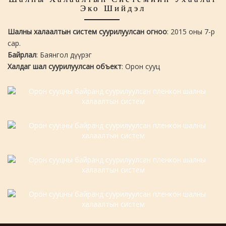
Эко Шийдэл
Шалны халаалтын систем суурилуулсан огноо
: 2015 оны 7-р
сар.
Байрлал
: Баянгол дүүрэг
Халдаг шал суурилуулсан объект
: Орон сууц