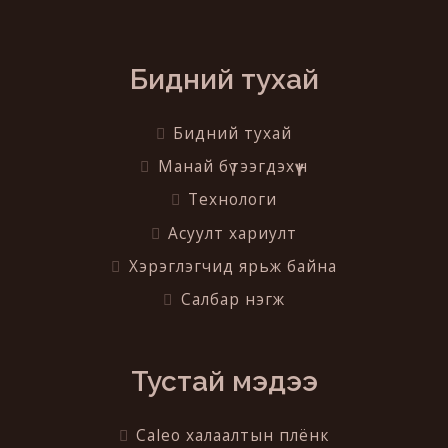
Бидний тухай
Бидний тухай
Манай бүтээгдэхүүн
Технологи
Асуулт хариулт
Хэрэглэгчид ярьж байна
Салбар нэгж
Тустай мэдээ
Caleo халаалтын плёнк