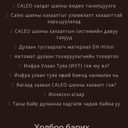
CALEO халдаг шалны видео танилцуулга
Caleo шалны халаалтыг уламжлалт халаалттай
харьцуулахад
CALEO шалны халаалтын системийн давуу
талууд
Дулаан тусгаарлагч материал DH-Hilon
Автомат дулаан тохируулагчийн тохиргоо
Инфра Улаан Туяа (ИУТ) гэж юу вэ?
Инфра улаан туяа хүний биенд нөлөөлөх нь
Яагаад заавал CALEO шалны халаалт гэж?
Ионжсон агаар
Таны байр дулаанаа хадгалж чадаж байна уу
Холбоо барих