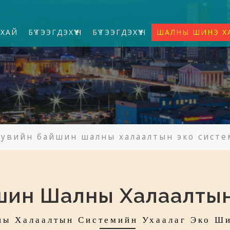
УХАЙ
БҮТЭЭГДЭХҮҮН
БҮТЭЭГДЭХҮҮН
ШАЛНЫ ШИНЭ Х
Хувийн байшин шалны халаалтын эко систе
шин Шалны Халаалтын
ы Халаалтын Системийн Ухаалаг Эко Ш