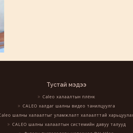
Тустай мэдээ
Caleo халаалтын плёнк
CALEO халдаг шалны видео танилцуулга
Caleo шалны халаалтыг уламжлалт халаалттай харьцуула
CALEO шалны халаалтын системийн давуу талууд