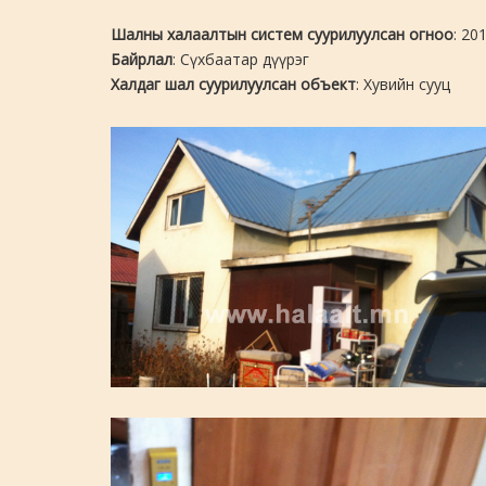
Шалны халаалтын систем суурилуулсан огноо
: 20
Байрлал
: Сүхбаатар дүүрэг
Халдаг шал суурилуулсан объект
: Хувийн сууц