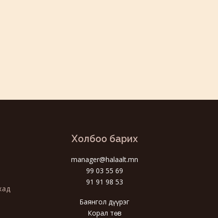
Холбоо барих
manager@halaalt.mn
99 03 55 69
91 91 98 53
хад
Баянгол дүүрэг
Корал төв