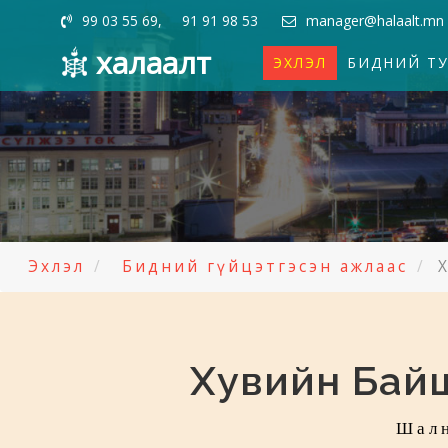
99 03 55 69, 91 91 98 53
manager@halaalt.mn
халаалт
ЭХЛЭЛ
БИДНИЙ Т
Эхлэл
Бидний гүйцэтгэсэн ажлаас
Хувийн Бай
Шалн