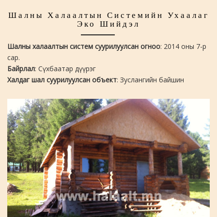
Шалны Халаалтын Системийн Ухаалаг
Эко Шийдэл
Шалны халаалтын систем суурилуулсан огноо
: 2014 оны 7-р
сар.
Байрлал
: Сүхбаатар дүүрэг
Халдаг шал суурилуулсан объект
: Зуслангийн байшин