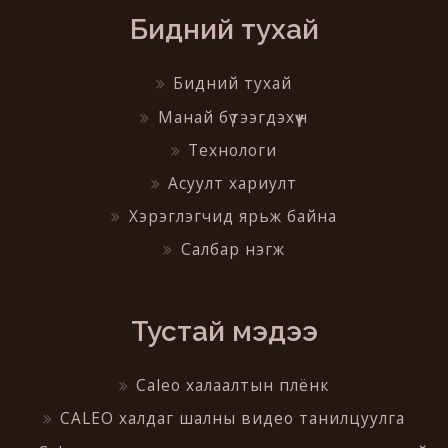
Бидний тухай
Бидний тухай
Манай бүтээгдэхүүн
Технологи
Асуулт хариулт
Хэрэглэгчид ярьж байна
Салбар нэгж
Тустай мэдээ
Caleo халаалтын плёнк
CALEO халдаг шалны видео танилцуулга