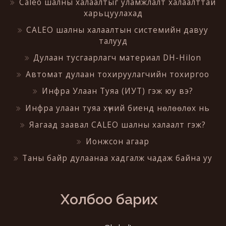
Caleo шалны халаалтыг уламжлалт халаалттай
харьцуулахад
CALEO шалны халаалтын системийн давуу
талууд
Дулаан тусгаарлагч материал DH-Hilon
Автомат дулаан тохируулагчийн тохиргоо
Инфра Улаан Туяа (ИУТ) гэж юу вэ?
Инфра улаан туяа хүний биенд нөлөөлөх нь
Яагаад заавал CALEO шалны халаалт гэж?
Ионжсон агаар
Таны байр дулаанаа хадгалж чадаж байна уу
Холбоо барих