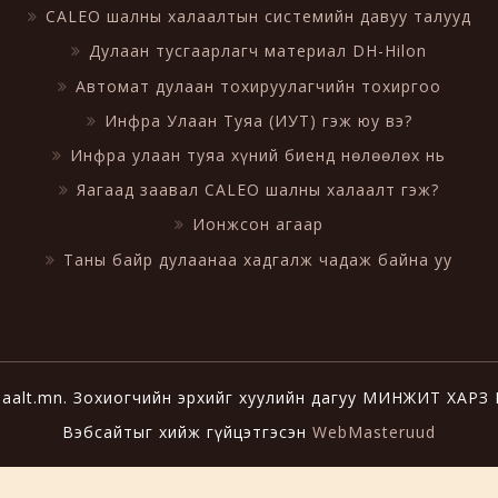
CALEO шалны халаалтын системийн давуу талууд
Дулаан тусгаарлагч материал DH-Hilon
Автомат дулаан тохируулагчийн тохиргоо
Инфра Улаан Туяа (ИУТ) гэж юу вэ?
Инфра улаан туяа хүний биенд нөлөөлөх нь
Яагаад заавал CALEO шалны халаалт гэж?
Ионжсон агаар
Таны байр дулаанаа хадгалж чадаж байна уу
aalt.mn. Зохиогчийн эрхийг хуулийн дагуу МИНЖИТ ХАРЗ
Вэбсайтыг хийж гүйцэтгэсэн
WebMasteruud