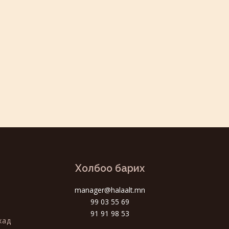
Холбоо барих
manager@halaalt.mn
99 03 55 69
91 91 98 53
хад