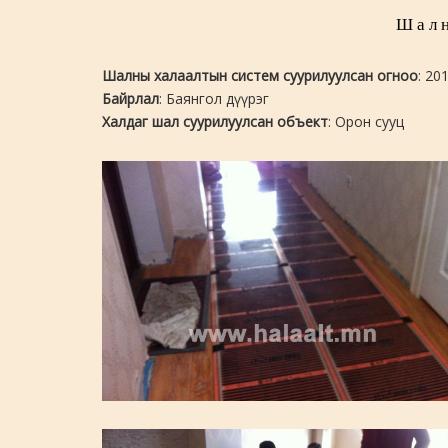
Шалн
Шалны халаалтын систем суурилуулсан огноо
: 20
Байрлал
: Баянгол дүүрэг
Халдаг шал суурилуулсан объект
: Орон сууц