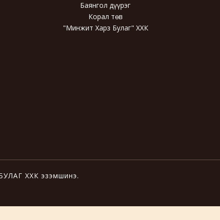
Баянгол дүүрэг
Корал төв
"Минжит Харз Булаг" ХХК
 БУЛАГ ХХК эзэмшинэ.