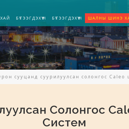
УХАЙ
БҮТЭЭГДЭХҮҮН
БҮТЭЭГДЭХҮҮН
ШАЛНЫ ШИНЭ Х
Орон сууцанд суурилуулсан солонгос Caleo
луулсан Солонгос Ca
Систем