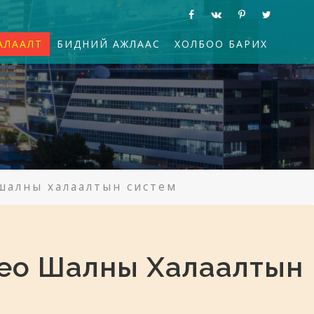
АЛААЛТ
БИДНИЙ АЖЛААС
ХОЛБОО БАРИХ
 шалны халаалтын систем
leo Шалны Халаалтын