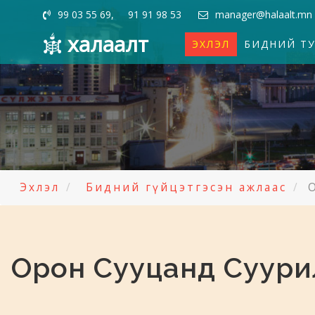
99 03 55 69, 91 91 98 53
manager@halaalt.mn
халаалт
ЭХЛЭЛ
БИДНИЙ Т
Эхлэл
Бидний гүйцэтгэсэн ажлаас
Орон Сууцанд Суури