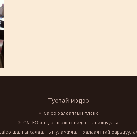
Тустай мэдээ
Caleo халаалтын плёнк
CALEO халдаг шалны видео танилцуулга
Caleo шалны халаалтыг уламжлалт халаалттай харьцуула