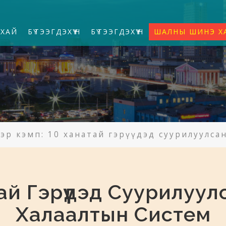
УХАЙ
БҮТЭЭГДЭХҮҮН
БҮТЭЭГДЭХҮҮН
ШАЛНЫ ШИНЭ Х
Гэр кэмп: 10 ханатай гэрүүдэд суурилуулс
тай Гэрүүдэд Суурилуу
Халаалтын Систем