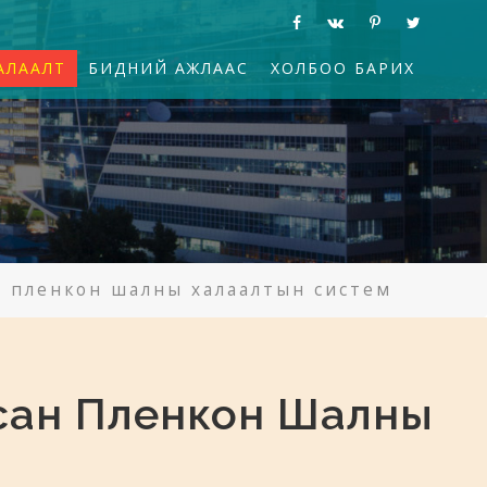
АЛААЛТ
БИДНИЙ АЖЛААС
ХОЛБОО БАРИХ
ан пленкон шалны халаалтын систем
лсан Пленкон Шалны