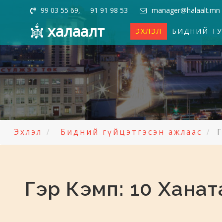
99 03 55 69, 91 91 98 53
manager@halaalt.mn
халаалт
ЭХЛЭЛ
БИДНИЙ Т
Эхлэл
Бидний гүйцэтгэсэн ажлаас
Гэр Кэмп: 10 Хана