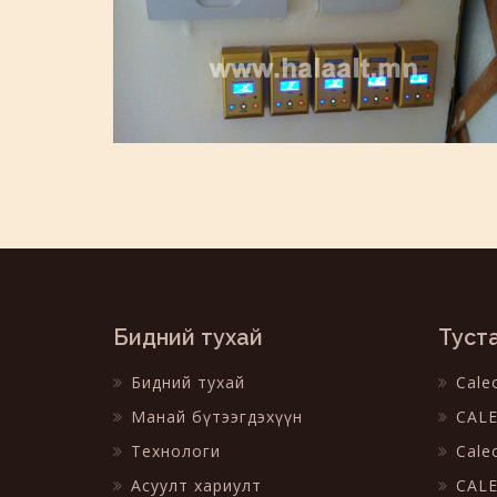
Бидний тухай
Туст
Бидний тухай
Cale
Манай бүтээгдэхүүн
CALE
Технологи
Cale
Асуулт хариулт
CALE