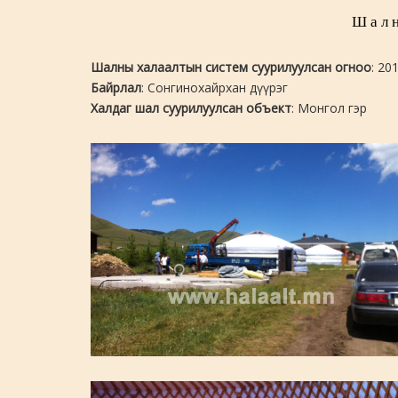
Шалн
Шалны халаалтын систем суурилуулсан огноо
: 20
Байрлал
: Сонгинохайрхан дүүрэг
Халдаг шал суурилуулсан объект
: Монгол гэр