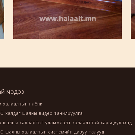
ай мэдээ
o халаалтын плёнк
O халдаг шалны видео танилцуулга
o шалны халаалтыг уламжлалт халаалттай харьцуулахад
O шалны халаалтын системийн давуу талууд